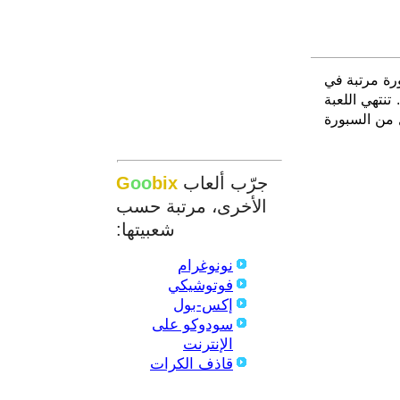
فس اللون على السبورة مرتبة في
تنتهي اللعبة
ستُزال من السبورة
جرّب ألعاب
bix
oo
G
الأخرى، مرتبة حسب
شعبيتها:
نونوغرام
فوتوشيكي
إكس-بول
سودوكو على
الإنترنت
قاذف الكرات