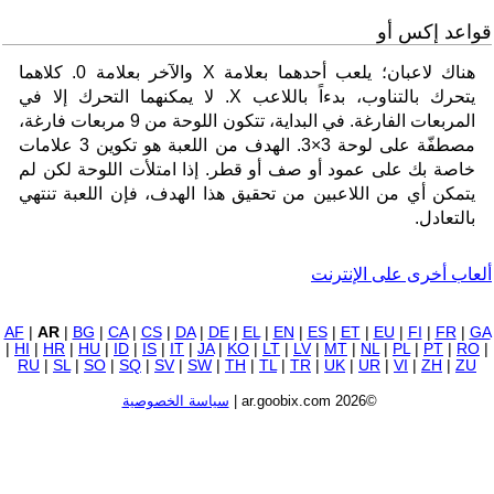
قواعد إكس أو
هناك لاعبان؛ يلعب أحدهما بعلامة X والآخر بعلامة 0. كلاهما
يتحرك بالتناوب، بدءاً باللاعب X. لا يمكنهما التحرك إلا في
المربعات الفارغة. في البداية، تتكون اللوحة من 9 مربعات فارغة،
مصطفّة على لوحة 3×3. الهدف من اللعبة هو تكوين 3 علامات
خاصة بك على عمود أو صف أو قطر. إذا امتلأت اللوحة لكن لم
يتمكن أي من اللاعبين من تحقيق هذا الهدف، فإن اللعبة تنتهي
بالتعادل.
ألعاب أخرى على الإنترنت
AF
|
AR
|
BG
|
CA
|
CS
|
DA
|
DE
|
EL
|
EN
|
ES
|
ET
|
EU
|
FI
|
FR
|
GA
|
HI
|
HR
|
HU
|
ID
|
IS
|
IT
|
JA
|
KO
|
LT
|
LV
|
MT
|
NL
|
PL
|
PT
|
RO
|
RU
|
SL
|
SO
|
SQ
|
SV
|
SW
|
TH
|
TL
|
TR
|
UK
|
UR
|
VI
|
ZH
|
ZU
©2026 ar.goobix.com |
سياسة الخصوصية